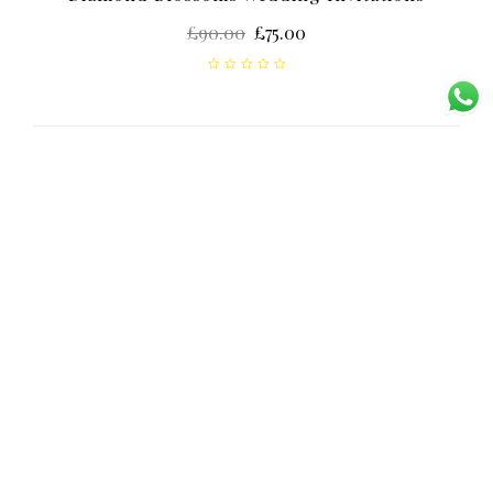
£
90.00
£
75.00
1
2
Agencia para bodas en playa en Monterrey.
Somos los mejores organizadores de eventos, nos
dedicamos a realizar el mejor evento de tu vida.