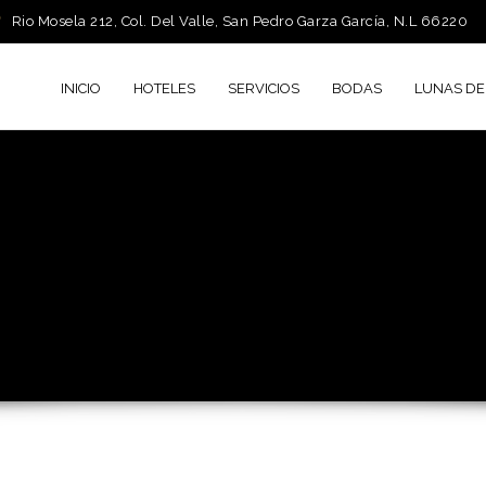
Rio Mosela 212, Col. Del Valle, San Pedro Garza García, N.L 66220
INICIO
HOTELES
SERVICIOS
BODAS
LUNAS DE