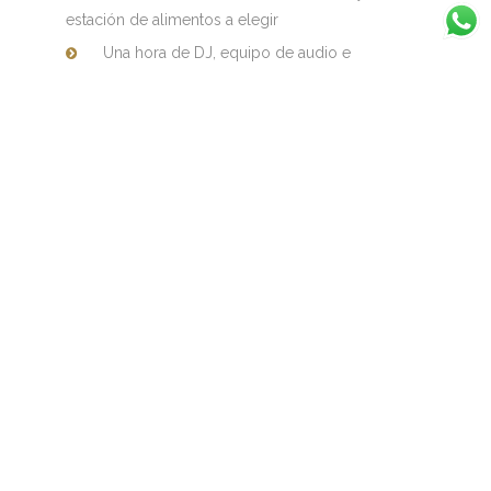
estación de alimentos a elegir
Una hora de DJ, equipo de audio e
iluminación y maestro de ceremonias
INCLUSIONES DESPUÉS DE LA BODA:
Check-out extendido para la pareja hasta las
3:00 p.m. (sujeto a disponibilidad).
Precio: $191,100 MXN
BODAS EN LA PLAYA EN CANCÚN
Galería del hotel