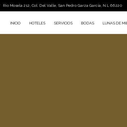
Rio Mosela 212, Col. Del Valle, San Pedro Garza García, N.L 66220
INICIO
HOTELES
SERVICIOS
BODAS
LUNAS DE MI