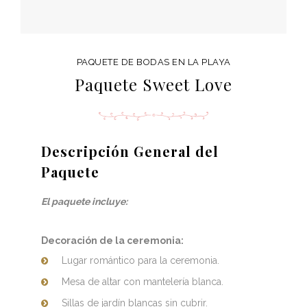
%
i
n
i
PAQUETE DE BODAS EN LA PLAYA
Paquete Sweet Love
n
g
T
i
Descripción General del
m
Paquete
e
El paquete incluye:
Decoración de la ceremonia:
Lugar romántico para la ceremonia.
Mesa de altar con mantelería blanca.
Sillas de jardín blancas sin cubrir.