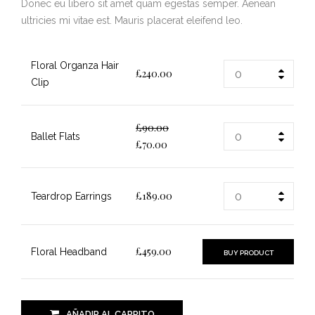
Donec eu libero sit amet quam egestas semper. Aenean
ultricies mi vitae est. Mauris placerat eleifend leo.
Floral Organza Hair
£
240.00
Clip
£
90.00
Ballet Flats
£
70.00
£
189.00
Teardrop Earrings
£
459.00
Floral Headband
BUY PRODUCT
AÑADIR AL CARRITO