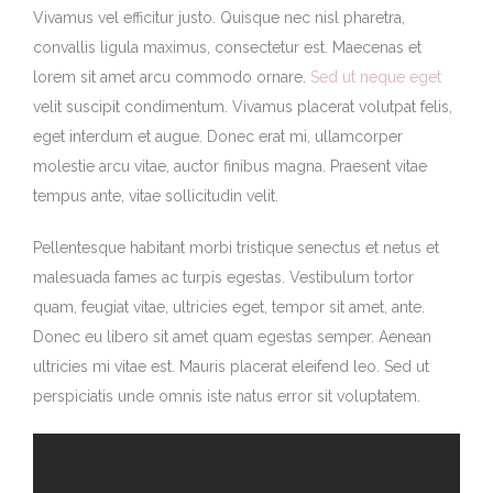
Vivamus vel efficitur justo. Quisque nec nisl pharetra,
convallis ligula maximus, consectetur est. Maecenas et
lorem sit amet arcu commodo ornare.
Sed ut neque eget
velit suscipit condimentum. Vivamus placerat volutpat felis,
eget interdum et augue. Donec erat mi, ullamcorper
molestie arcu vitae, auctor finibus magna. Praesent vitae
tempus ante, vitae sollicitudin velit.
Pellentesque habitant morbi tristique senectus et netus et
malesuada fames ac turpis egestas. Vestibulum tortor
quam, feugiat vitae, ultricies eget, tempor sit amet, ante.
Donec eu libero sit amet quam egestas semper. Aenean
ultricies mi vitae est. Mauris placerat eleifend leo. Sed ut
perspiciatis unde omnis iste natus error sit voluptatem.