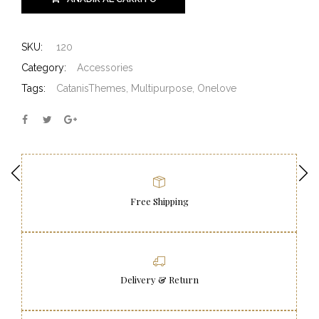
SKU:
120
Category:
Accessories
Tags:
CatanisThemes
,
Multipurpose
,
Onelove
Free Shipping
Delivery & Return