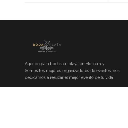
Agencia para bodas en playa en Monterrey.
Somos los mejores organizadores de eventos, nos
dedicamos a realizar el mejor evento de tu vida.
Río Mosela 212, Del Valle, 66220 Monterrey, N.L.
(81)20464049
info@bodayplaya.com