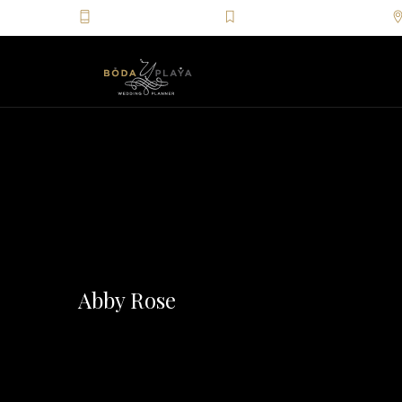
+52(81)2046.4049
info@bodayplaya.com
Abby Rose