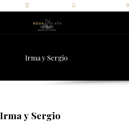
+52(81)2046.4049
info@bodayplaya.com
Irma y Sergio
Irma y Sergio