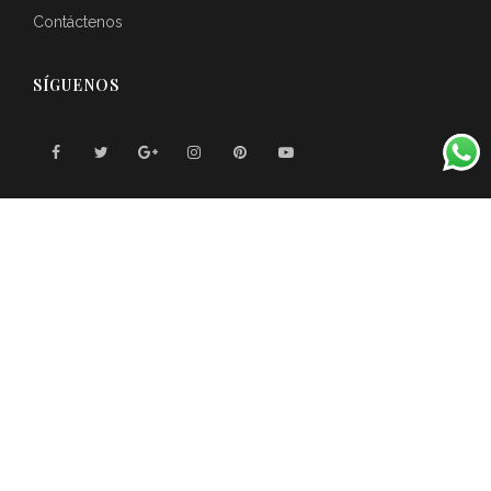
Contáctenos
SÍGUENOS
Reviews de clientes
© 2025
Agencia de Bodas en Monterrey
. Los mejores
eventos
BodayPlaya.com
. Todos los derechos
reservados.